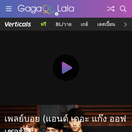
ฟรี
BL/วาย
เกย์
เลสเบี้ยน
เควี
เพลย์บอย (แอนด์ เดอะ แก๊ง ออฟ
เชอร์รี่)