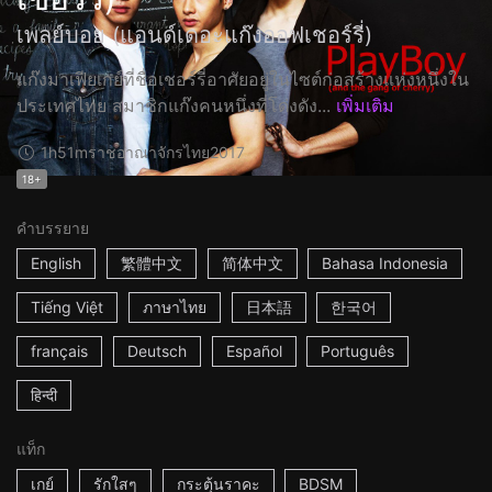
เพลย์บอย (แอนด์เดอะแก๊งออฟเชอร์รี่)
แก๊งมาเฟียเกย์ที่ชื่อเชอร์รี่อาศัยอยู่ในไซต์ก่อสร้างแห่งหนึ่งใน
ประเทศไทย สมาชิกแก๊งคนหนึ่งที่โด่งดัง...
เพิ่มเติม
1h51m
ราชอาณาจักรไทย
2017
18+
คำบรรยาย
English
繁體中文
简体中文
Bahasa Indonesia
Tiếng Việt
ภาษาไทย
日本語
한국어
français
Deutsch
Español
Português
हिन्दी
แท็ก
เกย์
รักใสๆ
กระตุ้นราคะ
BDSM