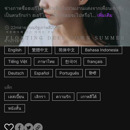
ช่างภาพชื่อฮเยริได้รับคำเชิญไปร่วมงานแต่งจากเพื่อนเก่าซึ่ง
เป็นคนรักเก่า ฮเยริไม่แน่ใจว่าเธอจะไปหรือไ...
เพิ่มเติม
22m
สาธารณรัฐเกาหลี
2019
คำบรรยาย
English
繁體中文
简体中文
Bahasa Indonesia
Tiếng Việt
ภาษาไทย
한국어
français
Deutsch
Español
Português
हिन्दी
แท็ก
เลสเบี้ยน
เลิกรา
ความรัก
เกาหลีใต้
หนังสั้น