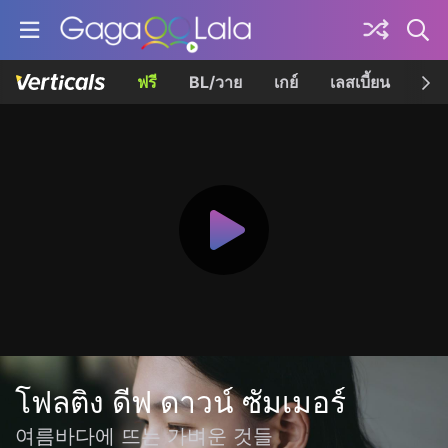
ฟรี
BL/วาย
เกย์
เลสเบี้ยน
เควี
โฟลติง ดีฟ ดาวน์ ซัมเมอร์
여름바다에 뜨는 가벼운 것들