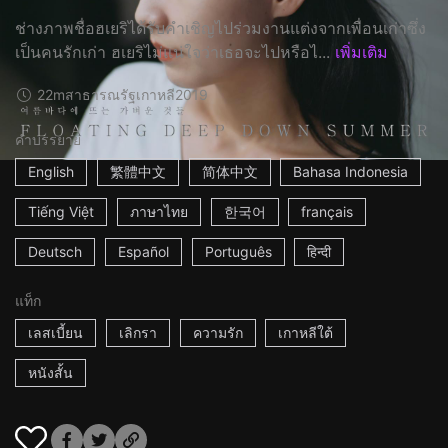
ช่างภาพชื่อฮเยริได้รับคำเชิญไปร่วมงานแต่งจากเพื่อนเก่าซึ่ง
เป็นคนรักเก่า ฮเยริไม่แน่ใจว่าเธอจะไปหรือไ...
เพิ่มเติม
22m
สาธารณรัฐเกาหลี
2019
คำบรรยาย
English
繁體中文
简体中文
Bahasa Indonesia
Tiếng Việt
ภาษาไทย
한국어
français
Deutsch
Español
Português
हिन्दी
แท็ก
เลสเบี้ยน
เลิกรา
ความรัก
เกาหลีใต้
หนังสั้น