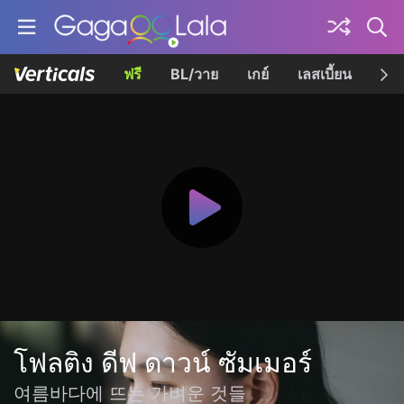
ฟรี
BL/วาย
เกย์
เลสเบี้ยน
เควี
โฟลติง ดีฟ ดาวน์ ซัมเมอร์
여름바다에 뜨는 가벼운 것들