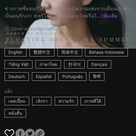
ช่างภาพชื่อฮเยริได้รับคำเชิญไปร่วมงานแต่งจากเพื่อนเก่าซึ่ง
เป็นคนรักเก่า ฮเยริไม่แน่ใจว่าเธอจะไปหรือไ...
เพิ่มเติม
22m
สาธารณรัฐเกาหลี
2019
คำบรรยาย
English
繁體中文
简体中文
Bahasa Indonesia
Tiếng Việt
ภาษาไทย
한국어
français
Deutsch
Español
Português
हिन्दी
แท็ก
เลสเบี้ยน
เลิกรา
ความรัก
เกาหลีใต้
หนังสั้น