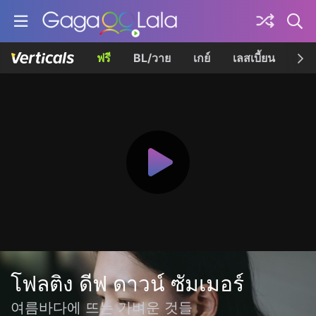
ฟรี
BL/วาย
เกย์
เลสเบี้ยน
เควี
โฟลติง ดีฟ ดาวน์ ซัมเมอร์
여름바다에 뜨는 가벼운 것들