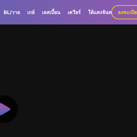
BL/วาย
เกย์
เลสเบี้ยน
เควียร์
ใต้แสงจันทร์
ลงทะเบี
GaLa+