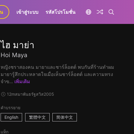
ยน
เข้าสู่ระบบ
รหัสโปรโมชั่น
ไฮ มาย่า
Hoi Maya
หญิงชราสองคน มายาและชาร์ล็อตต์ พบกันที่ร้านทำผม
มายารู้สึกประหลาดใจเมื่อเห็นชาร์ล็อตต์ และความทรง
จำข...
เพิ่มเติม
12m
สมาพันธรัฐสวิส
2005
คำบรรยาย
English
繁體中文
简体中文
แท็ก