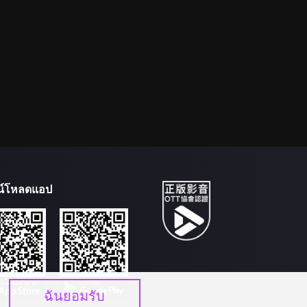
น์โหลดแอป
ฉันยอมรับ