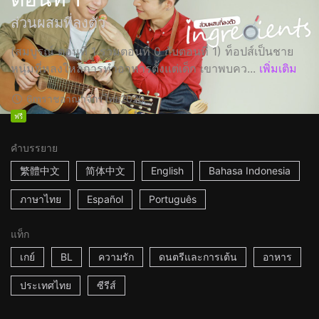
ส่วนผสมที่ลงตัว
(สมบูรณ์ ตอนที่ 1 รวมตอนที่ 0 กับตอนที่ 1) ท็อปส์เป็นชาย
หนุ่มที่หลงใหลการทำอาหารตั้งแต่เด็ก เขาพบคว...
เพิ่มเติม
6m
ราชอาณาจักรไทย
2020
ฟรี
คำบรรยาย
繁體中文
简体中文
English
Bahasa Indonesia
ภาษาไทย
Español
Português
แท็ก
เกย์
BL
ความรัก
ดนตรีและการเต้น
อาหาร
ประเทศไทย
ซีรีส์