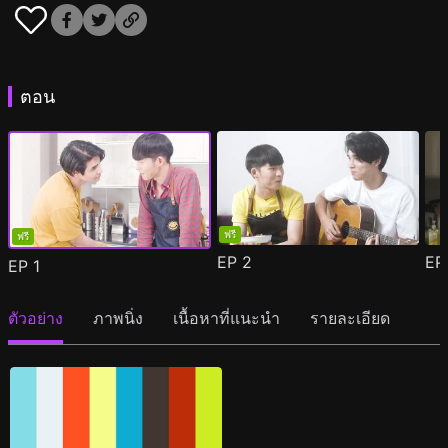
ตอน
ฟรี
ฟรี
EP
2
E
EP
1
ตัวอย่าง
ภาพนิ่ง
เนื้อหาที่แนะนำ
รายละเอียด