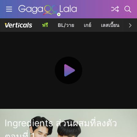
ฟรี
BL/วาย
เกย์
เลสเบี้ยน
เควี
Ingredients ส่วนผสมที่ลงตัว
ตอนที่ 1