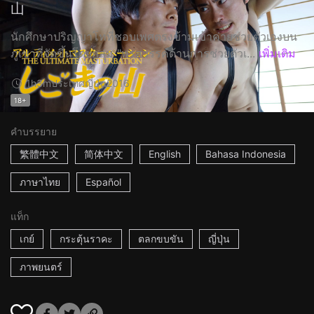
山
นักศึกษาปริญญาโทที่ชอบเพศตรงข้ามเข้าค่ายช่วยตัวเองบน
ภูเขาที่จัดขึ้นโดยกลุ่ม "พรสวรรค์ด้านการช่วยตัวเ...
เพิ่มเติม
1h3m
ประเทศญี่ปุ่น
2016
18+
คำบรรยาย
繁體中文
简体中文
English
Bahasa Indonesia
ภาษาไทย
Español
แท็ก
เกย์
กระตุ้นราคะ
ตลกขบขัน
ญี่ปุ่น
ภาพยนตร์