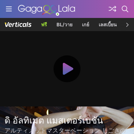
ฟรี
BL/วาย
เกย์
เลสเบี้ยน
เควี
ดิ อัลทิเมต แมสเตอร์เบชัน
アルティメットマスターベーション しごきの