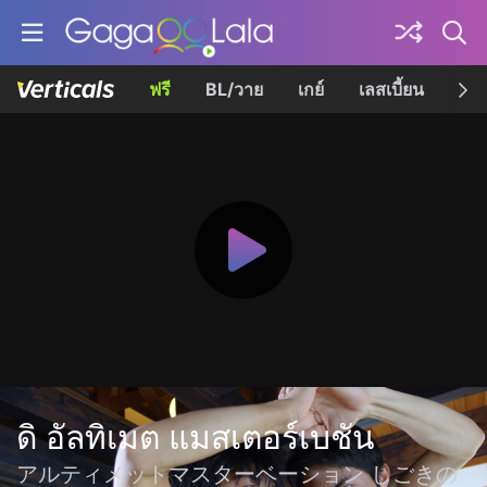
ฟรี
BL/วาย
เกย์
เลสเบี้ยน
เควี
ดิ อัลทิเมต แมสเตอร์เบชัน
アルティメットマスターベーション しごきの