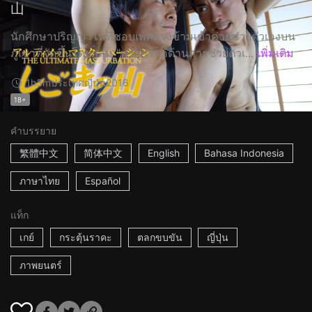
山
นักศึกษาปริญญาโทที่ชอบเพศตรงข้ามเข้าค่ายช่วยตัวเองบน
ภูเขาที่จัดขึ้นโดยกลุ่ม "พรสวรรค์ด้านการช่วยตัวเ...
เพิ่มเติม
1h3m
ประเทศญี่ปุ่น
2016
18+
คำบรรยาย
繁體中文
简体中文
English
Bahasa Indonesia
ภาษาไทย
Español
แท็ก
เกย์
กระตุ้นราคะ
ตลกขบขัน
ญี่ปุ่น
ภาพยนตร์