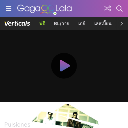
ฟรี
BL/วาย
เกย์
เลสเบี้ยน
เควี
อิมเพาท์
Pulsiones