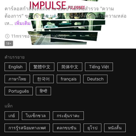
คาร์ลอสกำลังจะแต่งงาน แต่เขาไม่เคยสำรวจ "ความ
ต้องการ" ของเขาเลย บางทีการมีคนที่คุ้มกันด้วยความหล่อ
เห...
เพิ่มเติม
11m
ราชอาณาจักรสเปน
2009
18+
คำบรรยาย
English
繁體中文
简体中文
Tiếng Việt
ภาษาไทย
한국어
français
Deutsch
Português
हिन्दी
แท็ก
เกย์
ไบเซ็กชวล
กระตุ้นราคะ
การรู้รสนิยมทางเพศ
ตลกขบขัน
ยุโรป
หนังสั้น