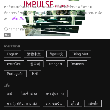
คาร์ลอสกำลังจะแต่งงาน แต่เขาไม่เคยสำรวจ "ความ
ต้องการ" ของเขาเลย บางทีการมีคนที่คุ้มกันด้วยความหล่อ
เห...
เพิ่มเติม
11m
ราชอาณาจักรสเปน
2009
18+
คำบรรยาย
English
繁體中文
简体中文
Tiếng Việt
ภาษาไทย
한국어
français
Deutsch
Português
हिन्दी
แท็ก
เกย์
ไบเซ็กชวล
กระตุ้นราคะ
การรู้รสนิยมทางเพศ
ตลกขบขัน
ยุโรป
หนังสั้น