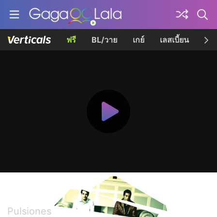
ฟรี
BL/วาย
เกย์
เลสเบี้ยน
เควี
อิมเพาท์
Pulsiones