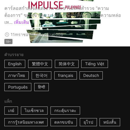
คาร์ลอสกำลังจะแต่งงาน แต่เขาไม่เคยสำรวจ "ความ
ต้องการ" ของเขาเลย บางทีการมีคนที่คุ้มกันด้วยความหล่อ
เห...
เพิ่มเติม
11m
ราชอาณาจักรสเปน
2009
18+
คำบรรยาย
English
繁體中文
简体中文
Tiếng Việt
ภาษาไทย
한국어
français
Deutsch
Português
हिन्दी
แท็ก
เกย์
ไบเซ็กชวล
กระตุ้นราคะ
การรู้รสนิยมทางเพศ
ตลกขบขัน
ยุโรป
หนังสั้น