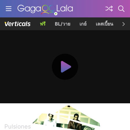
ฟรี
BL/วาย
เกย์
เลสเบี้ยน
เควี
อิมเพาท์
Pulsiones