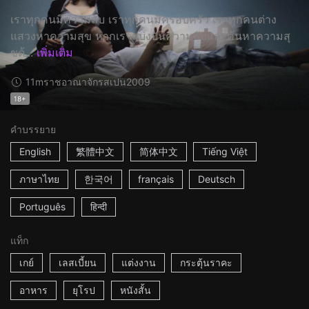
เราทุกคนมีความลับ เราทุกคนมีครอบครัว เราทุกคนต่าง
แสวงหาความสุข หากเราแบ่งปันความลับและค้นหาความสุ
ขด้...
เพิ่มเติม
11m
ราชอาณาจักรสเปน
2009
18+
คำบรรยาย
English
繁體中文
简体中文
Tiếng Việt
ภาษาไทย
한국어
français
Deutsch
Português
हिन्दी
แท็ก
เกย์
เลสเบี้ยน
แต่งงาน
กระตุ้นราคะ
อาหาร
ยุโรป
หนังสั้น