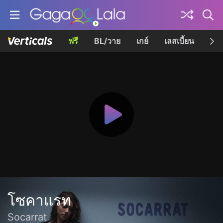
ฟรี
BL/วาย
เกย์
เลสเบี้ยน
เควี
โซคาแรท
Socarrat