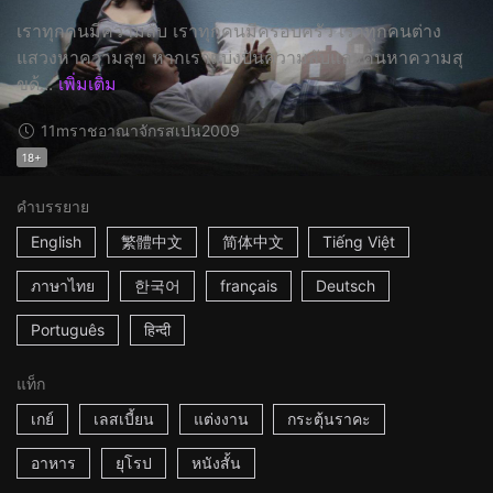
เราทุกคนมีความลับ เราทุกคนมีครอบครัว เราทุกคนต่าง
แสวงหาความสุข หากเราแบ่งปันความลับและค้นหาความสุ
ขด้...
เพิ่มเติม
11m
ราชอาณาจักรสเปน
2009
18+
คำบรรยาย
English
繁體中文
简体中文
Tiếng Việt
ภาษาไทย
한국어
français
Deutsch
Português
हिन्दी
แท็ก
เกย์
เลสเบี้ยน
แต่งงาน
กระตุ้นราคะ
อาหาร
ยุโรป
หนังสั้น