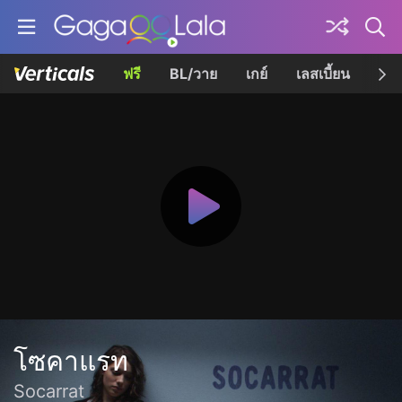
ฟรี
BL/วาย
เกย์
เลสเบี้ยน
เควี
โซคาแรท
Socarrat