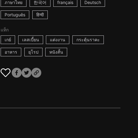
ภาษาไทย
한국어
français
Deutsch
Português
हिन्दी
แท็ก
เกย์
เลสเบี้ยน
แต่งงาน
กระตุ้นราคะ
อาหาร
ยุโรป
หนังสั้น