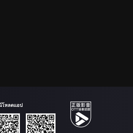
น์โหลดแอป