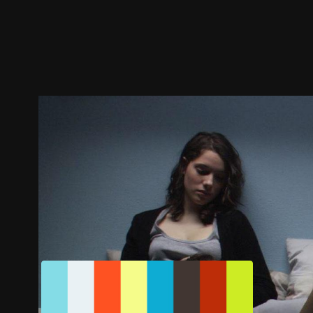
ตัวอย่าง
ภาพนิ่ง
เนื้อหาที่แนะนำ
รายละเอียด