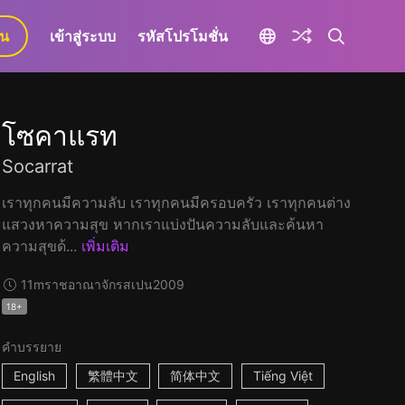
ยน
เข้าสู่ระบบ
รหัสโปรโมชั่น
โซคาแรท
Socarrat
เราทุกคนมีความลับ เราทุกคนมีครอบครัว เราทุกคนต่าง
แสวงหาความสุข หากเราแบ่งปันความลับและค้นหา
ความสุขด้...
เพิ่มเติม
11m
ราชอาณาจักรสเปน
2009
18+
คำบรรยาย
English
繁體中文
简体中文
Tiếng Việt