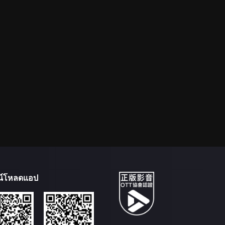
น์โหลดแอป