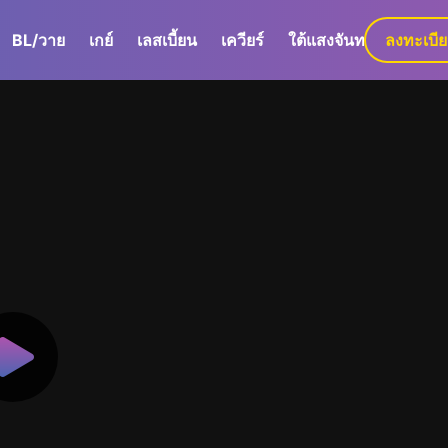
BL/วาย
เกย์
เลสเบี้ยน
เควียร์
ใต้แสงจันทร์
ลงทะเบี
GaLa+