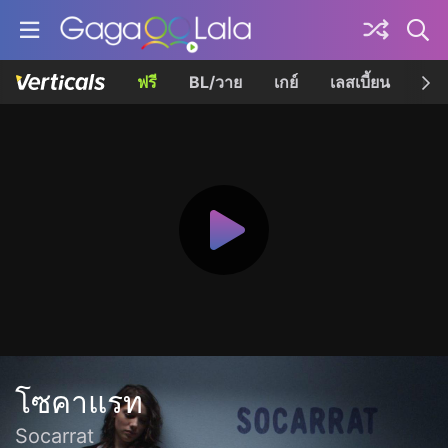
ฟรี
BL/วาย
เกย์
เลสเบี้ยน
เควี
โซคาแรท
Socarrat