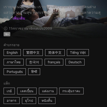
เราทุกคนมีความลับ เราทุกคนมีครอบครัว เราทุกคนต่าง
แสวงหาความสุข หากเราแบ่งปันความลับและค้นหาความสุ
ขด้...
เพิ่มเติม
11m
ราชอาณาจักรสเปน
2009
18+
คำบรรยาย
English
繁體中文
简体中文
Tiếng Việt
ภาษาไทย
한국어
français
Deutsch
Português
हिन्दी
แท็ก
เกย์
เลสเบี้ยน
แต่งงาน
กระตุ้นราคะ
อาหาร
ยุโรป
หนังสั้น