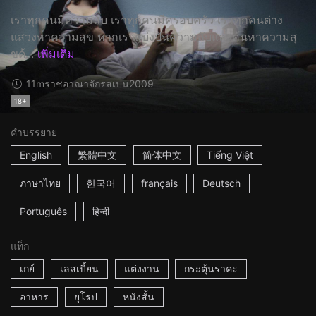
เราทุกคนมีความลับ เราทุกคนมีครอบครัว เราทุกคนต่าง
แสวงหาความสุข หากเราแบ่งปันความลับและค้นหาความสุ
ขด้...
เพิ่มเติม
11m
ราชอาณาจักรสเปน
2009
18+
คำบรรยาย
English
繁體中文
简体中文
Tiếng Việt
ภาษาไทย
한국어
français
Deutsch
Português
हिन्दी
แท็ก
เกย์
เลสเบี้ยน
แต่งงาน
กระตุ้นราคะ
อาหาร
ยุโรป
หนังสั้น