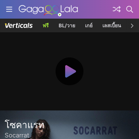
ฟรี
BL/วาย
เกย์
เลสเบี้ยน
เควี
โซคาแรท
Socarrat