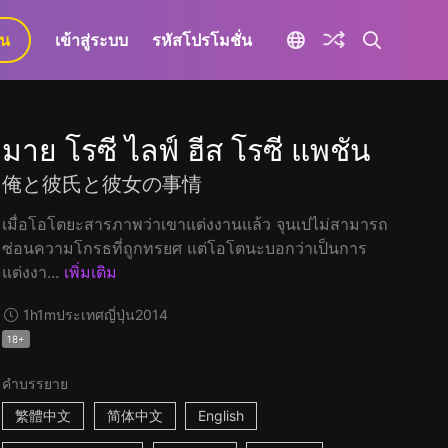
ยน
เข้าสู่ระบบ
รหัสโปรโมชั่น
มาย โรซี ไลฟ์ ฮีส โรซี แพชัน
俺と彼氏と彼女の事情
เมื่อโอโตยะสารภาพว่าเขาแต่งงานแล้ว จุนเปไม่สามารถ
ซ่อนความโกรธที่ถูกทรยศ แต่โอโตนะบอกว่าเป็นการ
แต่งงา...
เพิ่มเติม
1h1m
ประเทศญี่ปุ่น
2014
18+
คำบรรยาย
繁體中文
简体中文
English