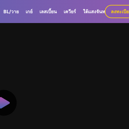
BL/วาย
เกย์
เลสเบี้ยน
เควียร์
ใต้แสงจันทร์
ลงทะเบี
GaLa+