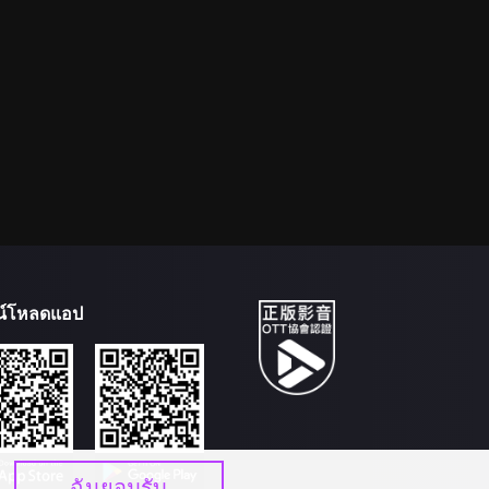
น์โหลดแอป
ฉันยอมรับ