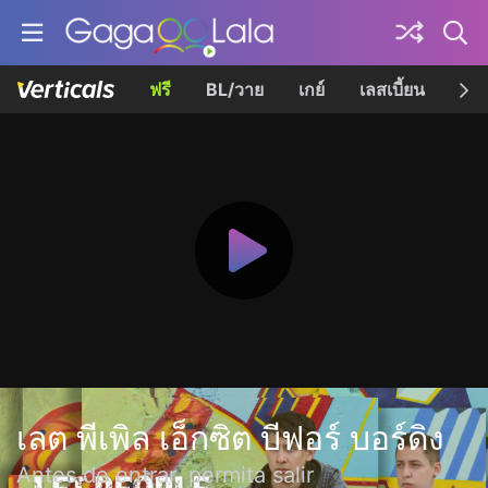
ฟรี
BL/วาย
เกย์
เลสเบี้ยน
เควี
เลต พีเพิล เอ็กซิต บีฟอร์ บอร์ดิง
Antes de entrar, permita salir