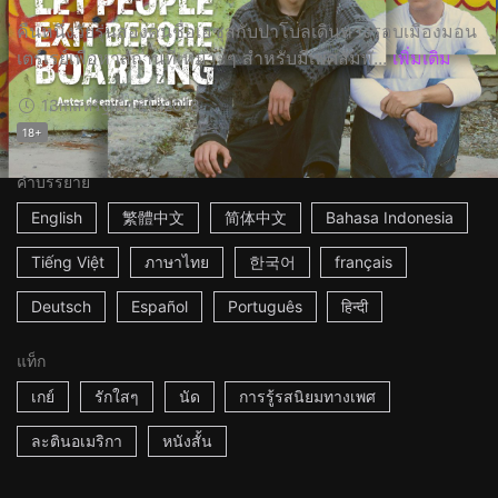
คืนหนึ่งวัยรุ่นสองคนชื่อเฮซุสกับปาโบลเดินทางรอบเมืองมอน
เตร์เรย์เพื่อหาสถานที่เหมาะๆ สำหรับมีเพศสัมพั...
เพิ่มเติม
13m
สหรัฐเม็กซิโก
2018
18+
คำบรรยาย
English
繁體中文
简体中文
Bahasa Indonesia
Tiếng Việt
ภาษาไทย
한국어
français
Deutsch
Español
Português
हिन्दी
แท็ก
เกย์
รักใสๆ
นัด
การรู้รสนิยมทางเพศ
ละตินอเมริกา
หนังสั้น