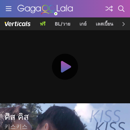
ฟรี
BL/วาย
เกย์
เลสเบี้ยน
เควี
คิส คิส
키스키스