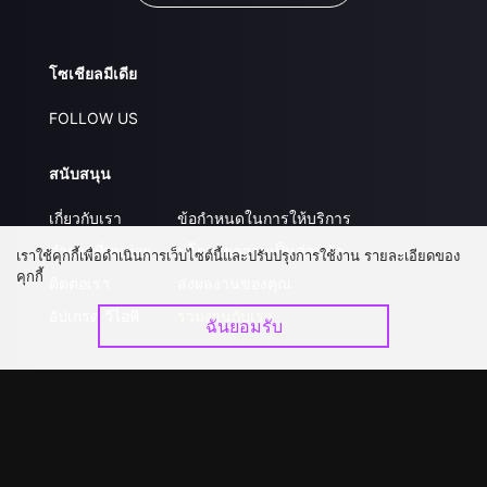
โซเชียลมีเดีย
FOLLOW US
สนับสนุน
เกี่ยวกับเรา
ข้อกำหนดในการให้บริการ
คำถามที่พบบ่อย
นโยบายความเป็นส่วนตัว
เราใช้คุกกี้เพื่อดำเนินการเว็บไซต์นี้และปรับปรุงการใช้งาน รายละเอียดของ
คุกกี้
ติดต่อเรา
ส่งผลงานของคุณ
อัปเกรด วีไอพี
ร่วมงานกับเรา
ฉันยอมรับ
ดาวน์โหลดแอป