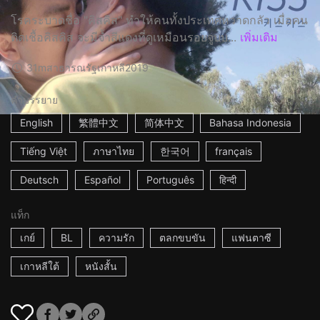
โรคระบาดชื่อ "คิสคิส" ทำให้คนทั้งประเทศหวาดกลัว เมื่อคน
ติดเชื้อคิสคิส จะมีจ้ำสีแดงที่ดูเหมือนรอยจูบบ...
เพิ่มเติม
31m
สาธารณรัฐเกาหลี
2019
คำบรรยาย
English
繁體中文
简体中文
Bahasa Indonesia
Tiếng Việt
ภาษาไทย
한국어
français
Deutsch
Español
Português
हिन्दी
แท็ก
เกย์
BL
ความรัก
ตลกขบขัน
แฟนตาซี
เกาหลีใต้
หนังสั้น