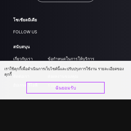
โซเชียลมีเดีย
FOLLOW US
สนับสนุน
เกี่ยวกับเรา
ข้อกำหนดในการให้บริการ
คำถามที่พบบ่อย
นโยบายความเป็นส่วนตัว
เราใช้คุกกี้เพื่อดำเนินการเว็บไซต์นี้และปรับปรุงการใช้งาน รายละเอียดของ
คุกกี้
ติดต่อเรา
ส่งผลงานของคุณ
อัปเกรด วีไอพี
ร่วมงานกับเรา
ฉันยอมรับ
ดาวน์โหลดแอป