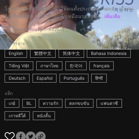
โรคระบาดชื่อ "คิสคิส" ทำให้คนทั้งประเทศหวาดกลัว เมื่อคน
ติดเชื้อคิสคิส จะมีจ้ำสีแดงที่ดูเหมือนรอยจูบบ...
เพิ่มเติม
31m
สาธารณรัฐเกาหลี
2019
คำบรรยาย
English
繁體中文
简体中文
Bahasa Indonesia
Tiếng Việt
ภาษาไทย
한국어
français
Deutsch
Español
Português
हिन्दी
แท็ก
เกย์
BL
ความรัก
ตลกขบขัน
แฟนตาซี
เกาหลีใต้
หนังสั้น