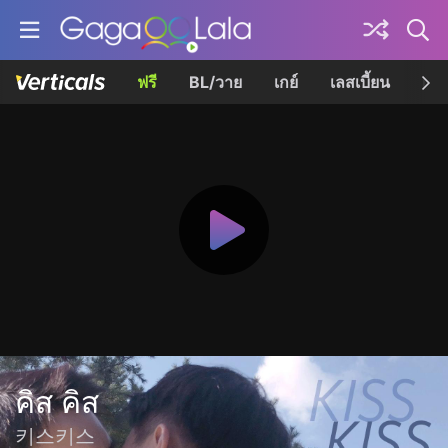
ฟรี
BL/วาย
เกย์
เลสเบี้ยน
เควี
คิส คิส
키스키스