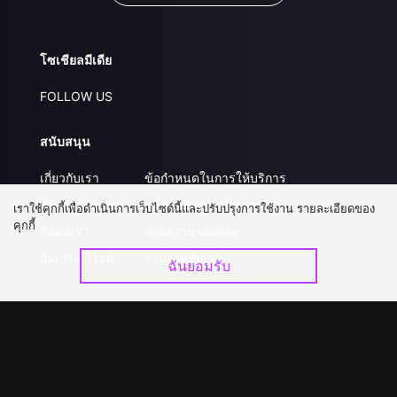
โซเชียลมีเดีย
FOLLOW US
สนับสนุน
เกี่ยวกับเรา
ข้อกำหนดในการให้บริการ
คำถามที่พบบ่อย
นโยบายความเป็นส่วนตัว
เราใช้คุกกี้เพื่อดำเนินการเว็บไซต์นี้และปรับปรุงการใช้งาน รายละเอียดของ
คุกกี้
ติดต่อเรา
ส่งผลงานของคุณ
อัปเกรด วีไอพี
ร่วมงานกับเรา
ฉันยอมรับ
ดาวน์โหลดแอป