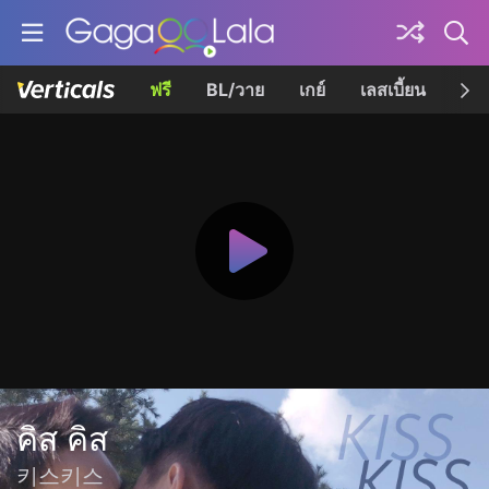
ฟรี
BL/วาย
เกย์
เลสเบี้ยน
เควี
คิส คิส
키스키스