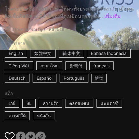
โรคระบาดชื่อ "คิสคิส" ทำให้คนทั้งประเทศหวาดกลัว เมื่อคน
ติดเชื้อคิสคิส จะมีจ้ำสีแดงที่ดูเหมือนรอยจูบบ...
เพิ่มเติม
31m
สาธารณรัฐเกาหลี
2019
คำบรรยาย
English
繁體中文
简体中文
Bahasa Indonesia
Tiếng Việt
ภาษาไทย
한국어
français
Deutsch
Español
Português
हिन्दी
แท็ก
เกย์
BL
ความรัก
ตลกขบขัน
แฟนตาซี
เกาหลีใต้
หนังสั้น