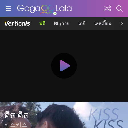
ฟรี
BL/วาย
เกย์
เลสเบี้ยน
เควี
คิส คิส
키스키스