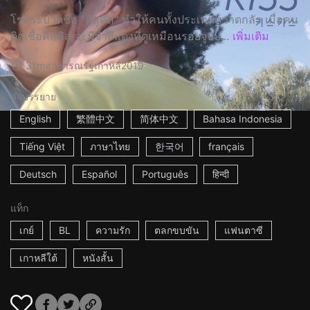
โรคระบาดชื่อ "คิสคิส" ทำให้คนทั้งประเทศหวาดกลัว เมื่อคน
ติดเชื้อคิสคิส จะมีจ้ำสีแดงที่ดูเหมือนรอยจูบบ...
เพิ่มเติม
31m
สาธารณรัฐเกาหลี
2019
คำบรรยาย
English
繁體中文
简体中文
Bahasa Indonesia
Tiếng Việt
ภาษาไทย
한국어
français
Deutsch
Español
Português
हिन्दी
แท็ก
เกย์
BL
ความรัก
ตลกขบขัน
แฟนตาซี
เกาหลีใต้
หนังสั้น