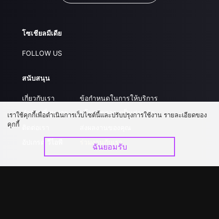
โซเชียลมีเดีย
FOLLOW US
สนับสนุน
เกี่ยวกับเรา
ข้อกำหนดในการให้บริการ
คำถามที่พบบ่อย
นโยบายความเป็นส่วนตัว
เราใช้คุกกี้เพื่อดำเนินการเว็บไซต์นี้และปรับปรุงการใช้งาน รายละเอียดของ
คุกกี้
ติดต่อเรา
ส่งผลงานของคุณ
อัปเกรด วีไอพี
ร่วมงานกับเรา
ฉันยอมรับ
ดาวน์โหลดแอป