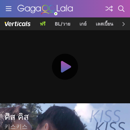
ฟรี
BL/วาย
เกย์
เลสเบี้ยน
เควี
คิส คิส
키스키스