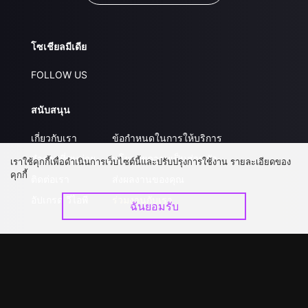
โซเชียลมีเดีย
FOLLOW US
สนับสนุน
เกี่ยวกับเรา
ข้อกำหนดในการให้บริการ
คำถามที่พบบ่อย
นโยบายความเป็นส่วนตัว
เราใช้คุกกี้เพื่อดำเนินการเว็บไซต์นี้และปรับปรุงการใช้งาน รายละเอียดของ
คุกกี้
ติดต่อเรา
ส่งผลงานของคุณ
อัปเกรด วีไอพี
ร่วมงานกับเรา
ฉันยอมรับ
ดาวน์โหลดแอป