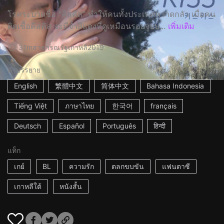
โรคระบาดชื่อ "คิสคิส" ทำให้คนทั้งประเทศหวาดกลัว เมื่อคน
ติดเชื้อคิสคิส จะมีจ้ำสีแดงที่ดูเหมือนรอยจูบบ...
เพิ่มเติม
31m
สาธารณรัฐเกาหลี
2019
คำบรรยาย
English
繁體中文
简体中文
Bahasa Indonesia
Tiếng Việt
ภาษาไทย
한국어
français
Deutsch
Español
Português
हिन्दी
แท็ก
เกย์
BL
ความรัก
ตลกขบขัน
แฟนตาซี
เกาหลีใต้
หนังสั้น