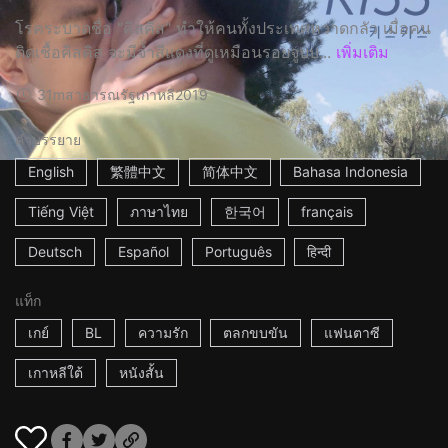
โรคระบาดชื่อ "คิสคิส" ทำให้คนทั้งประเทศหวาดกลัว เมื่อคน
ติดเชื้อคิสคิส จะมีจ้ำสีแดงที่ดูเหมือนรอยจูบบ...
เพิ่มเติม
31m
สาธารณรัฐเกาหลี
2019
คำบรรยาย
English
繁體中文
简体中文
Bahasa Indonesia
Tiếng Việt
ภาษาไทย
한국어
français
Deutsch
Español
Português
हिन्दी
แท็ก
เกย์
BL
ความรัก
ตลกขบขัน
แฟนตาซี
เกาหลีใต้
หนังสั้น