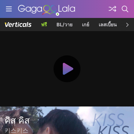
ฟรี
BL/วาย
เกย์
เลสเบี้ยน
เควี
คิส คิส
키스키스