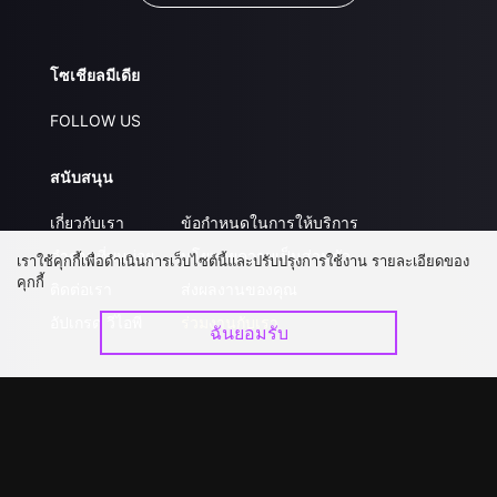
โซเชียลมีเดีย
FOLLOW US
สนับสนุน
เกี่ยวกับเรา
ข้อกำหนดในการให้บริการ
คำถามที่พบบ่อย
นโยบายความเป็นส่วนตัว
เราใช้คุกกี้เพื่อดำเนินการเว็บไซต์นี้และปรับปรุงการใช้งาน รายละเอียดของ
คุกกี้
ติดต่อเรา
ส่งผลงานของคุณ
อัปเกรด วีไอพี
ร่วมงานกับเรา
ฉันยอมรับ
ดาวน์โหลดแอป