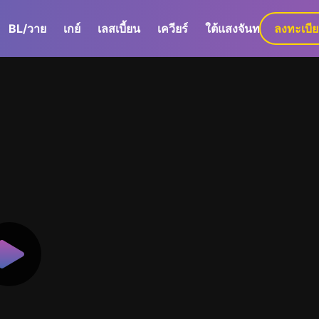
BL/วาย
เกย์
เลสเบี้ยน
เควียร์
ใต้แสงจันทร์
ลงทะเบี
GaLa+