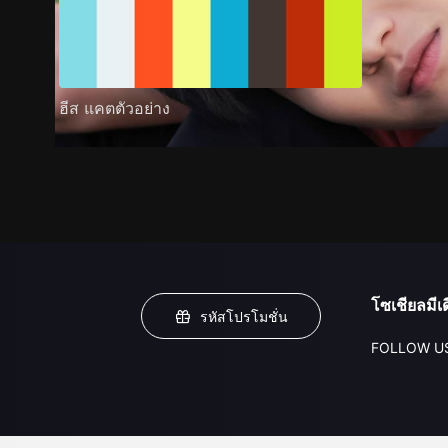
ฮีส แคตตัวอย่าง
โซเชียลมีเด
รหัสโปรโมชั่น
FOLLOW U