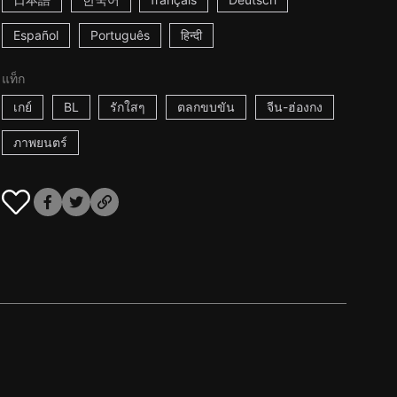
Español
Português
हिन्दी
แท็ก
เกย์
BL
รักใสๆ
ตลกขบขัน
จีน-ฮ่องกง
ภาพยนตร์