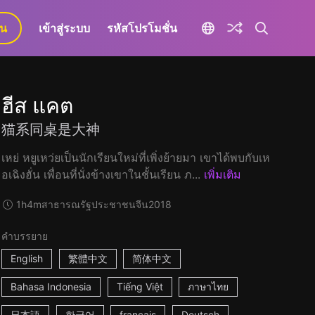
ยน
เข้าสู่ระบบ
รหัสโปรโมชั่น
ฮีส แคต
猫系同桌是大神
เหย่ หยูเหว่ยเป็นนักเรียนใหม่ที่เพิ่งย้ายมา เขาได้พบกับเห
อเฉิงฮั่น เพื่อนที่นั่งข้างเขาในชั้นเรียน ภ...
เพิ่มเติม
1h4m
สาธารณรัฐประชาชนจีน
2018
คำบรรยาย
English
繁體中文
简体中文
Bahasa Indonesia
Tiếng Việt
ภาษาไทย
日本語
한국어
français
Deutsch