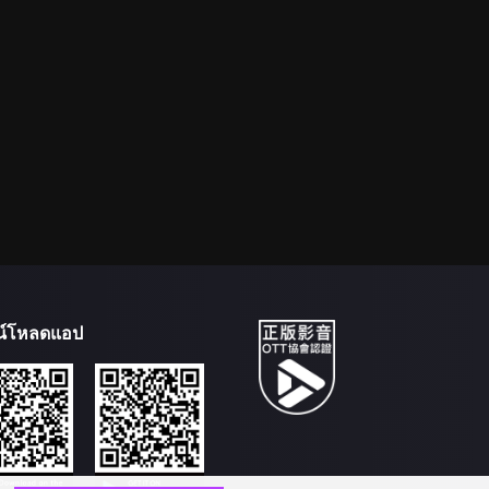
น์โหลดแอป