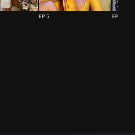
EP
5
EP
6