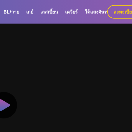
BL/วาย
เกย์
เลสเบี้ยน
เควียร์
ใต้แสงจันทร์
ลงทะเบี
GaLa+