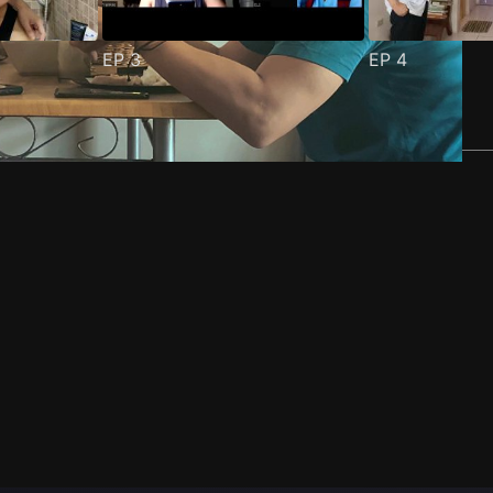
EP
3
EP
4