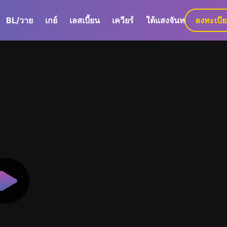
BL/วาย
เกย์
เลสเบี้ยน
เควียร์
ใต้แสงจันทร์
ลงทะเบี
GaLa+