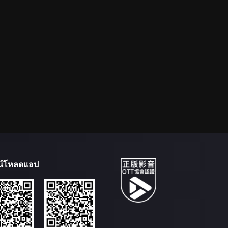
น์โหลดแอป