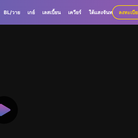
BL/วาย
เกย์
เลสเบี้ยน
เควียร์
ใต้แสงจันทร์
ลงทะเบี
GaLa+