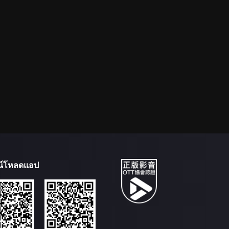
น์โหลดแอป