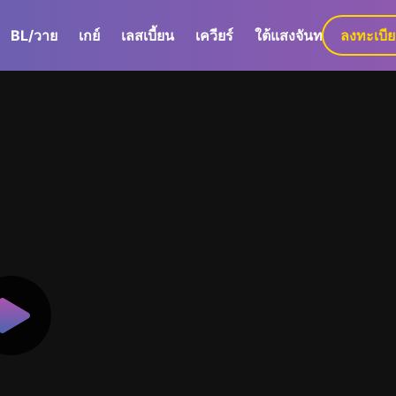
BL/วาย
เกย์
เลสเบี้ยน
เควียร์
ใต้แสงจันทร์
ลงทะเบี
GaLa+