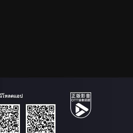
น์โหลดแอป