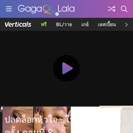
ฟรี
BL/วาย
เกย์
เลสเบี้ยน
เควี
ปลดล็อกหัวใจ...ให้รักใครได้อีก
ครั้ง ตอนที่ 8