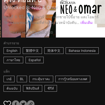
Unlocked 8: Neo & Omar
ตอนที่ 8: นีโอและโอมาร์ นีโอ เด็กชายใบ้ขี้อาย และโอมาร์
วัยรุ่นจอมซนถูกพ่อแม่ที่ทำงานแนวหน้าบังคับ...
เพิ่มเติม
27m
สาธารณรัฐฟิลิปปินส์
2020
คำบรรยาย
English
繁體中文
简体中文
Bahasa Indonesia
ภาษาไทย
Español
แท็ก
เกย์
BL
กระตุ้นราคะ
การรู้รสนิยมทางเพศ
ต้นฉบับ
ฟิลิปปินส์
ซีรีส์