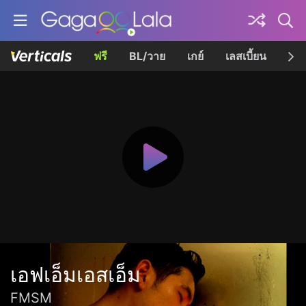
ฟรี
BL/วาย
เกย์
เลสเบี้ยน
เควี
เอฟเอ็มเอสเอ็ม
FMSM