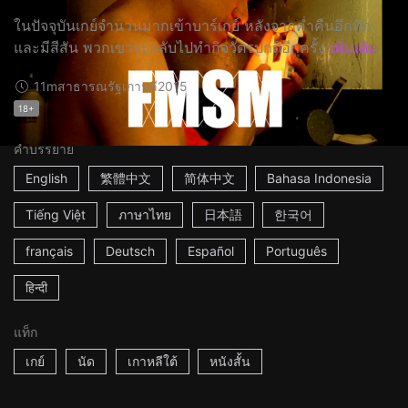
ในปัจจุบันเกย์จำนวนมากเข้าบาร์เกย์ หลังจากค่ำคืนอึกทึก
และมีสีสัน พวกเขาจะกลับไปทำกิจวัตรปกติอีกครั้ง
เพิ่มเติม
11m
สาธารณรัฐเกาหลี
2015
18+
คำบรรยาย
English
繁體中文
简体中文
Bahasa Indonesia
Tiếng Việt
ภาษาไทย
日本語
한국어
français
Deutsch
Español
Português
हिन्दी
แท็ก
เกย์
นัด
เกาหลีใต้
หนังสั้น