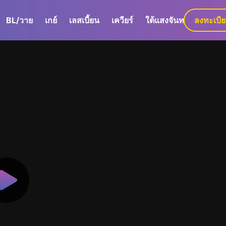
BL/วาย
เกย์
เลสเบี้ยน
เควียร์
ใต้แสงจันทร์
ลงทะเบี
GaLa+