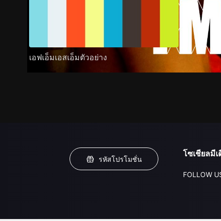
เอฟเอ็มเอสเอ็มตัวอย่าง
โซเชียลมีเด
รหัสโปรโมชั่น
FOLLOW U