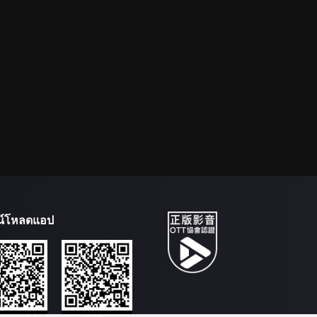
น์โหลดแอป