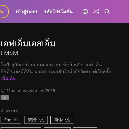
ยน
เข้าสู่ระบบ
รหัสโปรโมชั่น
เอฟเอ็มเอสเอ็ม
FMSM
ในปัจจุบันเกย์จำนวนมากเข้าบาร์เกย์ หลังจากค่ำคืน
อึกทึกและมีสีสัน พวกเขาจะกลับไปทำกิจวัตรปกติอีกครั้ง
เพิ่มเติม
11m
สาธารณรัฐเกาหลี
2015
18+
คำบรรยาย
English
繁體中文
简体中文