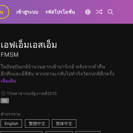
ยน
เข้าสู่ระบบ
รหัสโปรโมชั่น
เอฟเอ็มเอสเอ็ม
FMSM
ในปัจจุบันเกย์จำนวนมากเข้าบาร์เกย์ หลังจากค่ำคืน
อึกทึกและมีสีสัน พวกเขาจะกลับไปทำกิจวัตรปกติอีกครั้ง
เพิ่มเติม
11m
สาธารณรัฐเกาหลี
2015
18+
คำบรรยาย
English
繁體中文
简体中文