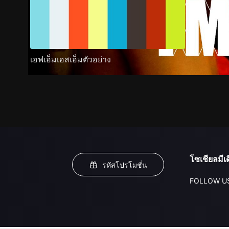
เอฟเอ็มเอสเอ็มตัวอย่าง
โซเชียลมีเด
รหัสโปรโมชั่น
FOLLOW U