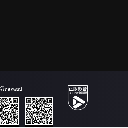
น์โหลดแอป