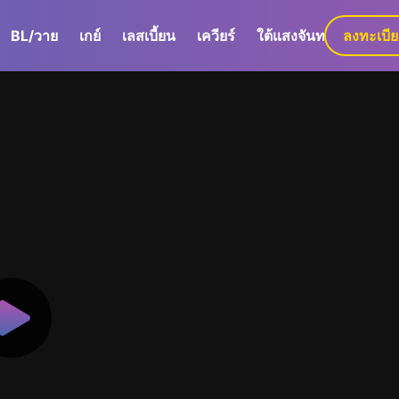
BL/วาย
เกย์
เลสเบี้ยน
เควียร์
ใต้แสงจันทร์
ลงทะเบี
GaLa+