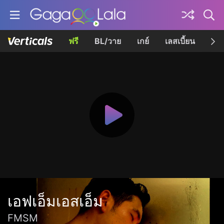
ฟรี
BL/วาย
เกย์
เลสเบี้ยน
เควี
เอฟเอ็มเอสเอ็ม
FMSM