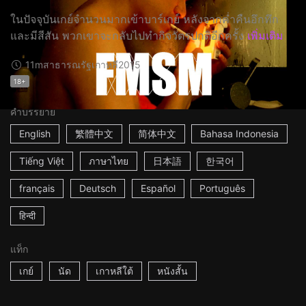
ในปัจจุบันเกย์จำนวนมากเข้าบาร์เกย์ หลังจากค่ำคืนอึกทึก
และมีสีสัน พวกเขาจะกลับไปทำกิจวัตรปกติอีกครั้ง
เพิ่มเติม
11m
สาธารณรัฐเกาหลี
2015
18+
คำบรรยาย
English
繁體中文
简体中文
Bahasa Indonesia
Tiếng Việt
ภาษาไทย
日本語
한국어
français
Deutsch
Español
Português
हिन्दी
แท็ก
เกย์
นัด
เกาหลีใต้
หนังสั้น