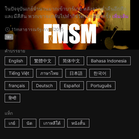
ในปัจจุบันเกย์จำนวนมากเข้าบาร์เกย์ หลังจากค่ำคืนอึกทึก
และมีสีสัน พวกเขาจะกลับไปทำกิจวัตรปกติอีกครั้ง
เพิ่มเติม
11m
สาธารณรัฐเกาหลี
2015
18+
คำบรรยาย
English
繁體中文
简体中文
Bahasa Indonesia
Tiếng Việt
ภาษาไทย
日本語
한국어
français
Deutsch
Español
Português
हिन्दी
แท็ก
เกย์
นัด
เกาหลีใต้
หนังสั้น