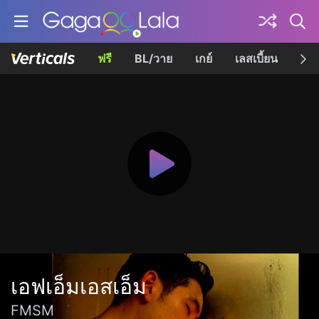
ฟรี
BL/วาย
เกย์
เลสเบี้ยน
เควี
เอฟเอ็มเอสเอ็ม
FMSM