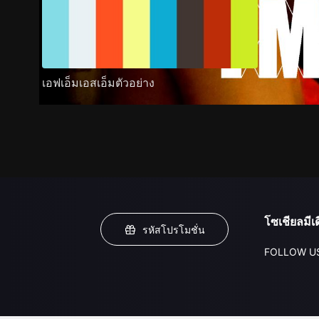
เอฟเอ็มเอสเอ็มตัวอย่าง
โซเชียลมีเด
รหัสโปรโมชั่น
FOLLOW U