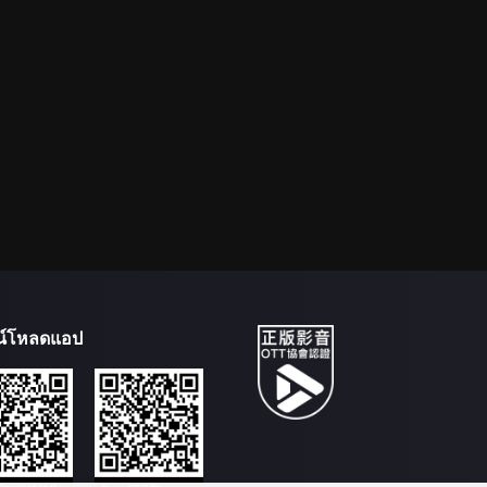
น์โหลดแอป