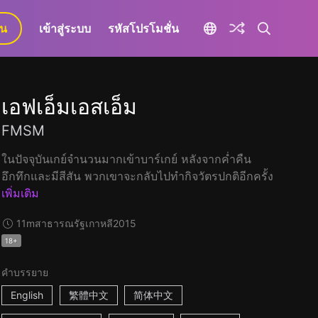
ยน
เข้าสู่ระบบ
รหัสโปรโมชั่น
เอฟเอ็มเอสเอ็ม
FMSM
ในปัจจุบันเกย์จำนวนมากเข้าบาร์เกย์ หลังจากค่ำคืน
อึกทึกและมีสีสัน พวกเขาจะกลับไปทำกิจวัตรปกติอีกครั้ง
เพิ่มเติม
11m
สาธารณรัฐเกาหลี
2015
18+
คำบรรยาย
English
繁體中文
简体中文