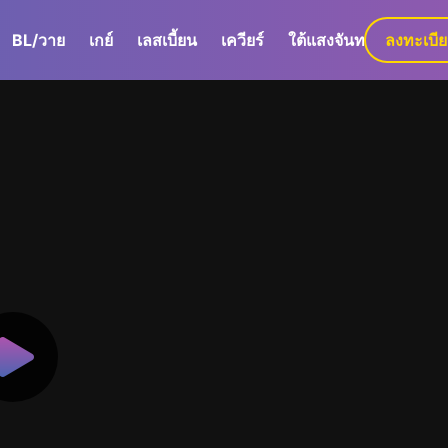
BL/วาย
เกย์
เลสเบี้ยน
เควียร์
ใต้แสงจันทร์
ลงทะเบี
GaLa+