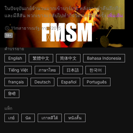
ในปัจจุบันเกย์จำนวนมากเข้าบาร์เกย์ หลังจากค่ำคืนอึกทึก
และมีสีสัน พวกเขาจะกลับไปทำกิจวัตรปกติอีกครั้ง
เพิ่มเติม
11m
สาธารณรัฐเกาหลี
2015
18+
คำบรรยาย
English
繁體中文
简体中文
Bahasa Indonesia
Tiếng Việt
ภาษาไทย
日本語
한국어
français
Deutsch
Español
Português
हिन्दी
แท็ก
เกย์
นัด
เกาหลีใต้
หนังสั้น