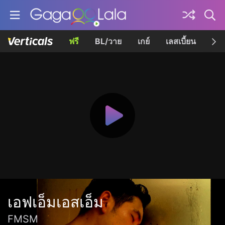
ฟรี
BL/วาย
เกย์
เลสเบี้ยน
เควี
เอฟเอ็มเอสเอ็ม
FMSM