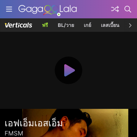
ฟรี
BL/วาย
เกย์
เลสเบี้ยน
เควี
เอฟเอ็มเอสเอ็ม
FMSM