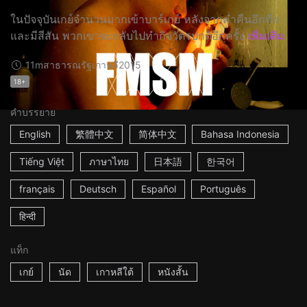
ในปัจจุบันเกย์จำนวนมากเข้าบาร์เกย์ หลังจากค่ำคืนอึกทึก
และมีสีสัน พวกเขาจะกลับไปทำกิจวัตรปกติอีกครั้ง
เพิ่มเติม
11m
สาธารณรัฐเกาหลี
2015
18+
คำบรรยาย
English
繁體中文
简体中文
Bahasa Indonesia
Tiếng Việt
ภาษาไทย
日本語
한국어
français
Deutsch
Español
Português
हिन्दी
แท็ก
เกย์
นัด
เกาหลีใต้
หนังสั้น