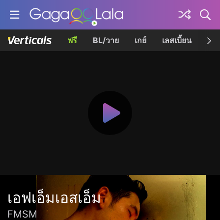
ฟรี
BL/วาย
เกย์
เลสเบี้ยน
เควี
เอฟเอ็มเอสเอ็ม
FMSM