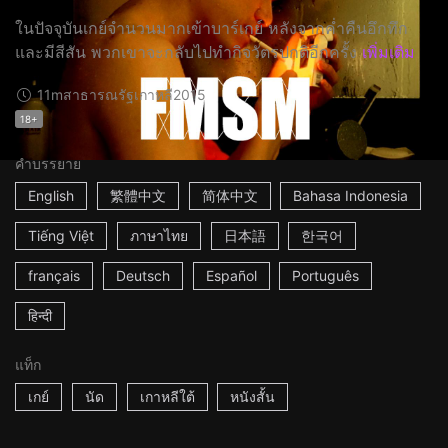
ในปัจจุบันเกย์จำนวนมากเข้าบาร์เกย์ หลังจากค่ำคืนอึกทึก
และมีสีสัน พวกเขาจะกลับไปทำกิจวัตรปกติอีกครั้ง
เพิ่มเติม
11m
สาธารณรัฐเกาหลี
2015
18+
คำบรรยาย
English
繁體中文
简体中文
Bahasa Indonesia
Tiếng Việt
ภาษาไทย
日本語
한국어
français
Deutsch
Español
Português
हिन्दी
แท็ก
เกย์
นัด
เกาหลีใต้
หนังสั้น