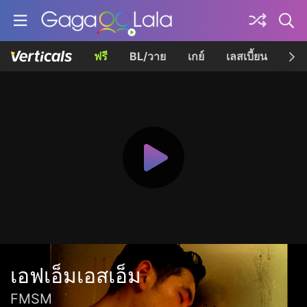
ฟรี
BL/วาย
เกย์
เลสเบี้ยน
เควี
เอฟเอ็มเอสเอ็ม
FMSM