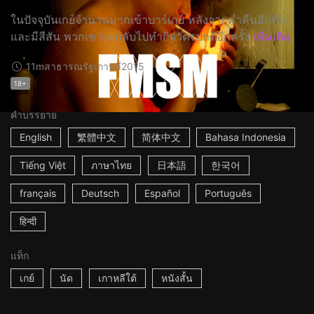
ในปัจจุบันเกย์จำนวนมากเข้าบาร์เกย์ หลังจากค่ำคืนอึกทึก
และมีสีสัน พวกเขาจะกลับไปทำกิจวัตรปกติอีกครั้ง
เพิ่มเติม
11m
สาธารณรัฐเกาหลี
2015
18+
คำบรรยาย
English
繁體中文
简体中文
Bahasa Indonesia
Tiếng Việt
ภาษาไทย
日本語
한국어
français
Deutsch
Español
Português
हिन्दी
แท็ก
เกย์
นัด
เกาหลีใต้
หนังสั้น