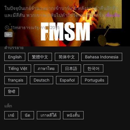
ในปัจจุบันเกย์จำนวนมากเข้าบาร์เกย์ หลังจากค่ำคืนอึกทึก
และมีสีสัน พวกเขาจะกลับไปทำกิจวัตรปกติอีกครั้ง
เพิ่มเติม
11m
สาธารณรัฐเกาหลี
2015
18+
คำบรรยาย
English
繁體中文
简体中文
Bahasa Indonesia
Tiếng Việt
ภาษาไทย
日本語
한국어
français
Deutsch
Español
Português
हिन्दी
แท็ก
เกย์
นัด
เกาหลีใต้
หนังสั้น