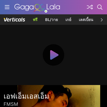
ฟรี
BL/วาย
เกย์
เลสเบี้ยน
เควี
เอฟเอ็มเอสเอ็ม
FMSM