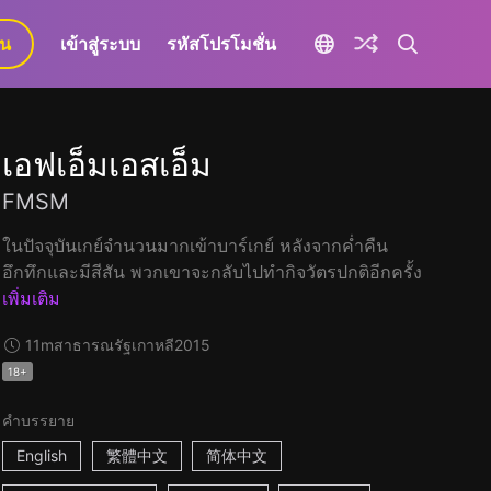
ยน
เข้าสู่ระบบ
รหัสโปรโมชั่น
เอฟเอ็มเอสเอ็ม
FMSM
ในปัจจุบันเกย์จำนวนมากเข้าบาร์เกย์ หลังจากค่ำคืน
อึกทึกและมีสีสัน พวกเขาจะกลับไปทำกิจวัตรปกติอีกครั้ง
เพิ่มเติม
11m
สาธารณรัฐเกาหลี
2015
18+
คำบรรยาย
English
繁體中文
简体中文