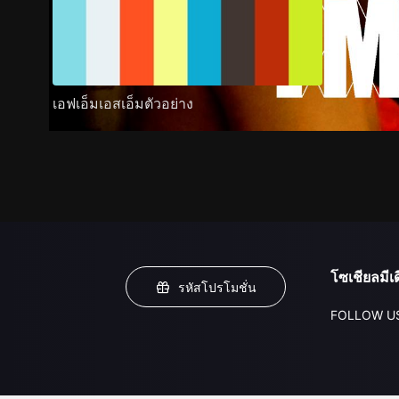
เอฟเอ็มเอสเอ็มตัวอย่าง
โซเชียลมีเด
รหัสโปรโมชั่น
FOLLOW U