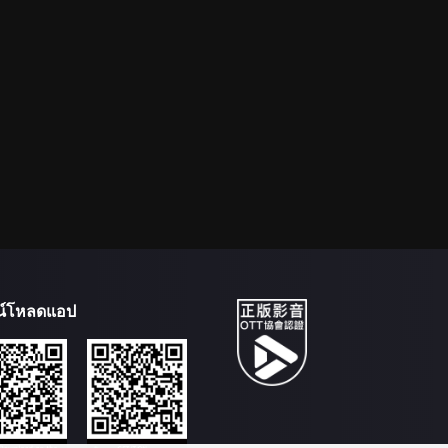
น์โหลดแอป