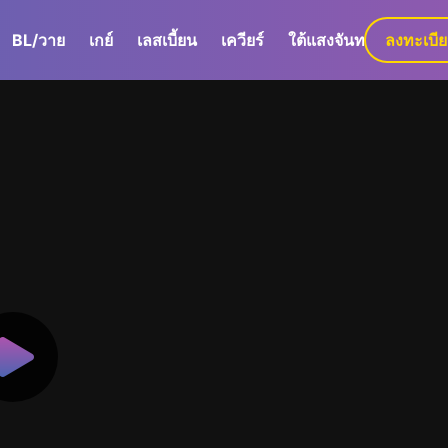
BL/วาย
เกย์
เลสเบี้ยน
เควียร์
ใต้แสงจันทร์
ลงทะเบี
GaLa+