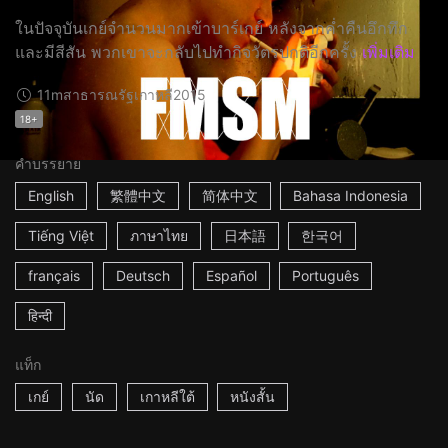
ในปัจจุบันเกย์จำนวนมากเข้าบาร์เกย์ หลังจากค่ำคืนอึกทึก
และมีสีสัน พวกเขาจะกลับไปทำกิจวัตรปกติอีกครั้ง
เพิ่มเติม
11m
สาธารณรัฐเกาหลี
2015
18+
คำบรรยาย
English
繁體中文
简体中文
Bahasa Indonesia
Tiếng Việt
ภาษาไทย
日本語
한국어
français
Deutsch
Español
Português
हिन्दी
แท็ก
เกย์
นัด
เกาหลีใต้
หนังสั้น