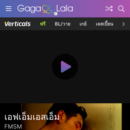
ฟรี
BL/วาย
เกย์
เลสเบี้ยน
เควี
เอฟเอ็มเอสเอ็ม
FMSM