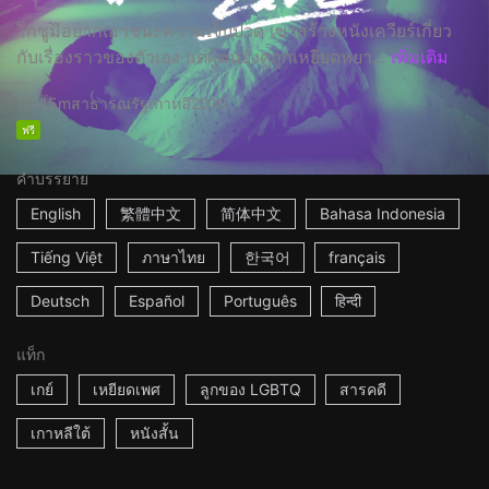
โกซูมีอยากเอาชนะความเจ็บปวด เขาสร้างหนังเควียร์เกี่ยว
กับเรื่องราวของตัวเอง แต่ผู้คนยังดูถูกเหยียดหยา...
เพิ่มเติม
15m
สาธารณรัฐเกาหลี
2016
ฟรี
คำบรรยาย
English
繁體中文
简体中文
Bahasa Indonesia
Tiếng Việt
ภาษาไทย
한국어
français
Deutsch
Español
Português
हिन्दी
แท็ก
เกย์
เหยียดเพศ
ลูกของ LGBTQ
สารคดี
เกาหลีใต้
หนังสั้น