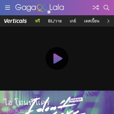
ฟรี
BL/วาย
เกย์
เลสเบี้ยน
เควี
ไอ โดนท์ แคร์
아이돈케어