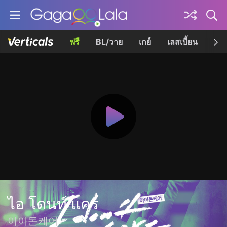
ฟรี
BL/วาย
เกย์
เลสเบี้ยน
เควี
ไอ โดนท์ แคร์
아이돈케어