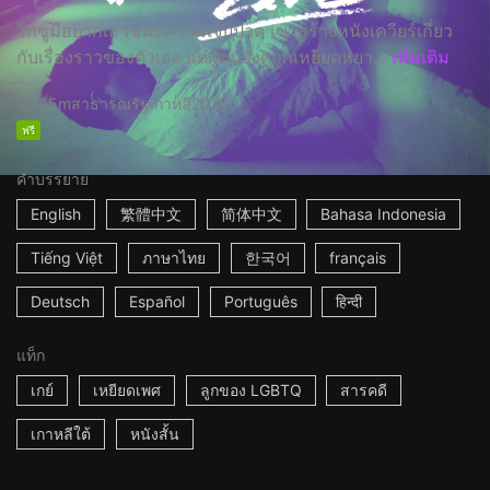
โกซูมีอยากเอาชนะความเจ็บปวด เขาสร้างหนังเควียร์เกี่ยว
กับเรื่องราวของตัวเอง แต่ผู้คนยังดูถูกเหยียดหยา...
เพิ่มเติม
15m
สาธารณรัฐเกาหลี
2016
ฟรี
คำบรรยาย
English
繁體中文
简体中文
Bahasa Indonesia
Tiếng Việt
ภาษาไทย
한국어
français
Deutsch
Español
Português
हिन्दी
แท็ก
เกย์
เหยียดเพศ
ลูกของ LGBTQ
สารคดี
เกาหลีใต้
หนังสั้น