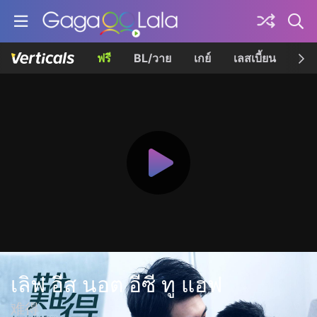
ฟรี
BL/วาย
เกย์
เลสเบี้ยน
เควี
เลิฟ อีส นอต อีซี ทู แฮฟ
难得