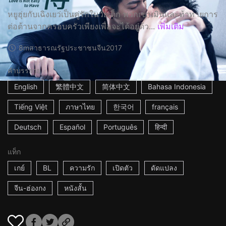
หยูฮุ่ยกับเฉิงเยว่เป็นคู่รักในวัยเด็ก พวกเขาเมินและท้าทายการ
ต่อต้านจากครอบครัวเพียงเพื่อจะได้อยู่ด้ว...
เพิ่มเติม
8m
สาธารณรัฐประชาชนจีน
2017
คำบรรยาย
English
繁體中文
简体中文
Bahasa Indonesia
Tiếng Việt
ภาษาไทย
한국어
français
Deutsch
Español
Português
हिन्दी
แท็ก
เกย์
BL
ความรัก
เปิดตัว
ดัดแปลง
จีน-ฮ่องกง
หนังสั้น