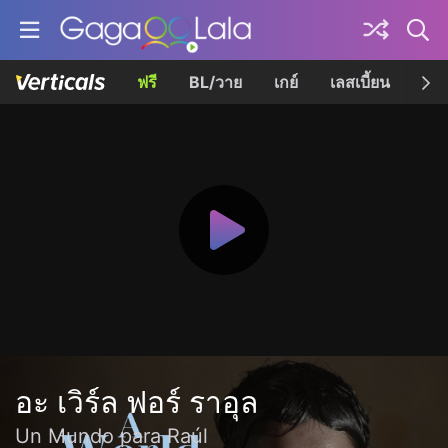
ฟรี
BL/วาย
เกย์
เลสเบี้ยน
เควี
อะ เวิร์ล ฟอร์ ราอุล
Un Mundo para Raúl