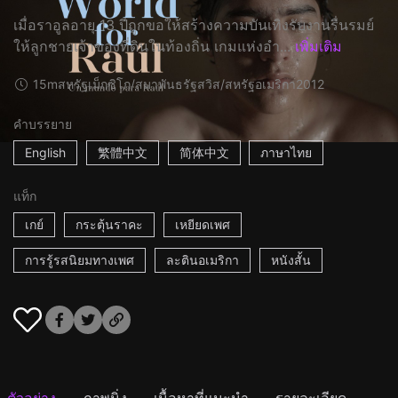
เมื่อราอูลอายุ 13 ปีถูกขอให้สร้างความบันเทิงรับงานรื่นรมย์
ให้ลูกชายเจ้าของที่ดินในท้องถิ่น เกมแห่งอำ...
เพิ่มเติม
15m
สหรัฐเม็กซิโก/สมาพันธรัฐสวิส/สหรัฐอเมริกา
2012
คำบรรยาย
English
繁體中文
简体中文
ภาษาไทย
แท็ก
เกย์
กระตุ้นราคะ
เหยียดเพศ
การรู้รสนิยมทางเพศ
ละตินอเมริกา
หนังสั้น