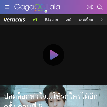
ฟรี
BL/วาย
เกย์
เลสเบี้ยน
เควี
ปลดล็อกหัวใจ...ให้รักใครได้อีก
ครั้ง ตอนที่ 5