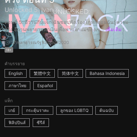
Unlocked 5: Ivan & Jack
ตอนที่ 5: อีวานกับแจ็ก ฉันชอบฟังเรื่องโกหกตอนฉันรู้ความ
จริง อีวานพยายามหาเงินเพื่อพาแจ็กแม่ของเข...
เพิ่มเติม
27m
สาธารณรัฐฟิลิปปินส์
2020
18+
คำบรรยาย
English
繁體中文
简体中文
Bahasa Indonesia
ภาษาไทย
Español
แท็ก
เกย์
กระตุ้นราคะ
ลูกของ LGBTQ
ต้นฉบับ
ฟิลิปปินส์
ซีรีส์